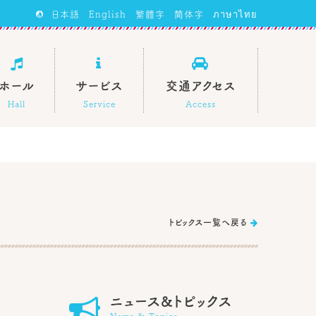
日本語
English
繁體字
简体字
ภาษาไทย



ホール
サービス
交通アクセス
Hall
Service
Access
トピックス一覧へ戻る


ニュース&トピックス