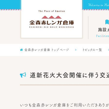
施設
Faciliti

金森赤レンガ倉庫 トップページ

トピックス一覧

道新花火大会開催に伴う交通
いつも金森赤レンガ倉庫をご利用いただきありが