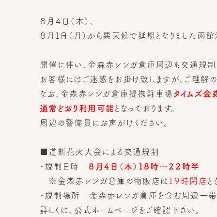
８月４日（木）、
８月１日（月）から悪天候で延期となりました函
開催に伴い、金森赤レンガ倉庫周辺も交通規制箇
お客様にはご迷惑をお掛け致しますが、ご理解の
なお、金森赤レンガ倉庫提携駐車場
タイムズ金
通常どおり利用可能
となっております。
周辺の警備員にお声がけください。
■道新花火大会による交通規制
・規制日時
８月４日（木）１８時～２２時半
※金森赤レンガ倉庫の物販店は
１９時閉店
と
・規制場所 金森赤レンガ倉庫を含む周辺一
詳しくは、
公式ホームページ
をご確認下さい。