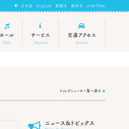
日本語
English
繁體字
简体字
ภาษาไทย



ホール
サービス
交通アクセス
Hall
Service
Access
ショップニュース一覧へ戻る


ニュース&トピックス