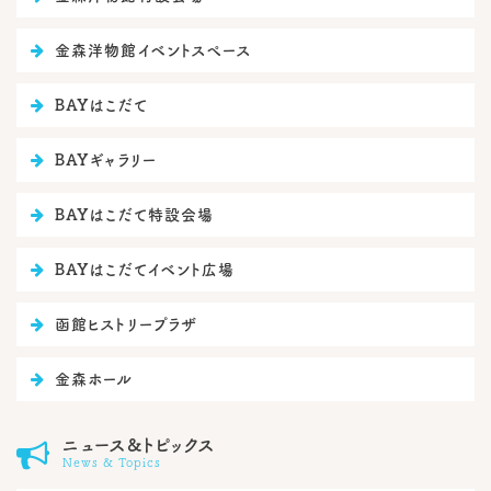

金森洋物館イベントスぺース

BAYはこだて

BAYギャラリー

BAYはこだて特設会場

BAYはこだてイベント広場

函館ヒストリープラザ

金森ホール
ニュース&トピックス

News & Topics