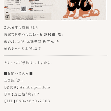
２００６年に旗揚げした
函館市を中心に活動する
芝居組「虎」
第２０回公演「元禄異聞 白雪丸」を
金森ホールで上演します！
チケットのご予約は、こちらから。
■お問い合わせ■
芝居組「虎」
【公式X】
@shibaigumitora
【HP】
芝居組「虎」HP
【TEL】０９０-４８７０-２２０３