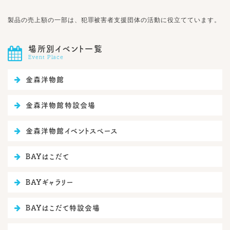
製品の売上額の一部は、犯罪被害者支援団体の活動に役立てています。
場所別イベント一覧

Event Place

金森洋物館

金森洋物館特設会場

金森洋物館イベントスぺース

BAYはこだて

BAYギャラリー

BAYはこだて特設会場