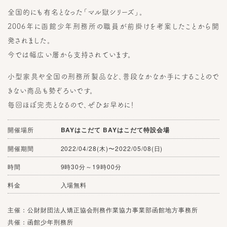
全国的にも有名となった「マル獄シリーズ」。
2006年に函館少年刑務所の職員が前掛けを考案したことから開
発されました。
今では幅広い層から支持されています。
小型家具や全国の刑務所製品など、普段なかなか手にすることので
きない商品も勢ぞろいです。
毎回ほぼ完売となるので、ぜひお早めに！
開催場所
BAYはこだて
BAYはこだて特設会場
開催期間
2022/04/28(木)〜2022/05/08(日)
時間
9時30分～19時00分
料金
入場無料
主催：公財財団法人矯正協会刑務作業協力事業部函館地方事務所
共催：函館少年刑務所